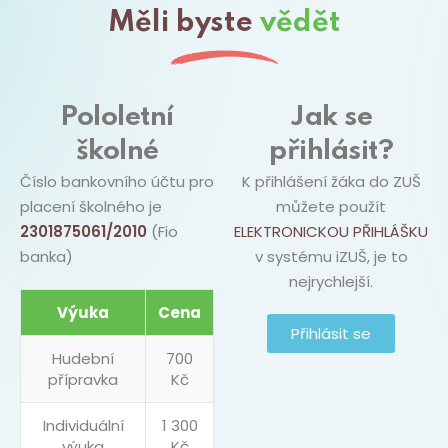
Měli byste
vědět
Pololetní
Jak se
školné
přihlásit?
Číslo bankovního účtu pro
K přihlášení žáka do ZUŠ
placení školného je
můžete použít
2301875061/2010
(Fio
ELEKTRONICKOU PŘIHLÁŠKU
banka)
v systému iZUŠ, je to
nejrychlejší.
Výuka
Cena
Přihlásit se
Hudební
700
přípravka
Kč
Individuální
1 300
výuka
Kč