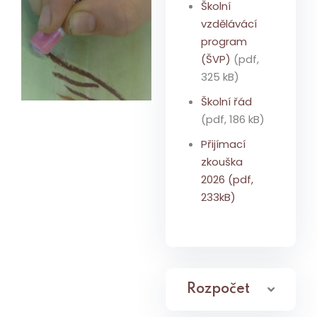
Školní
vzdělávácí
program
(ŠVP)
(pdf,
325 kB)
Školní řád
(pdf, 186 kB)
Přijímací
zkouška
2026 (pdf,
233kB)
Rozpočet