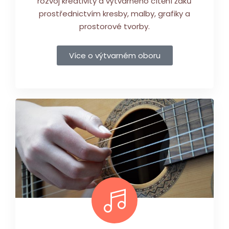
rozvoj kreativity a výtvarného cítění žáků
prostřednictvím kresby, malby, grafiky a
prostorové tvorby.
Více o výtvarném oboru