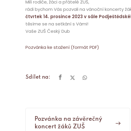
Milí rodiče, žáci a přátelé ZUŠ,
rádi bychom Vás pozvali na vánoční koncerty žá
čtvrtek 14. prosince 2023 v sále Podještědsk
těsíme se na setkání s Vámi!
Vaše ZUŠ Český Dub
Pozvánka ke stažení (formát PDF)
Sdílet na:
Pozvánka na závěrečný
koncert žáků ZUŠ