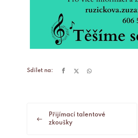
Sdílet na:
Přijímací talentové
zkoušky