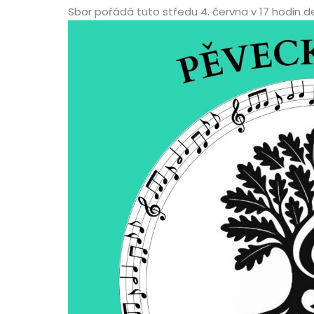
Sbor pořádá tuto středu 4. června v 17 hodin de