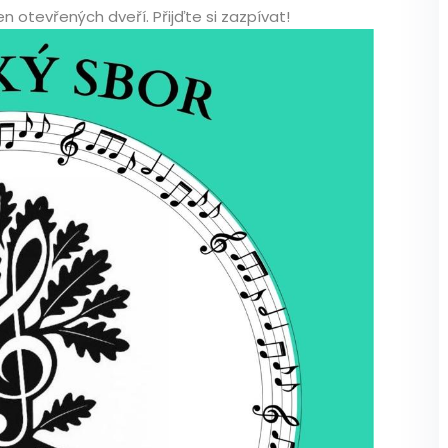
n otevřených dveří. Přijďte si zazpívat!