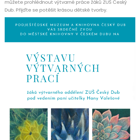
můžete prohlédnout výtvarné práce žáků ZUŠ Český
Dub. Přijďte se potěšit krásou dětské tvorby.